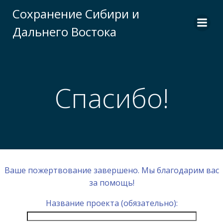
Перейти
Сохранение Сибири и
к
Дальнего Востока
содержимому
Спасибо!
Ваше пожертвование завершено. Мы благодарим вас
за помощь!
Название проекта (обязательно):